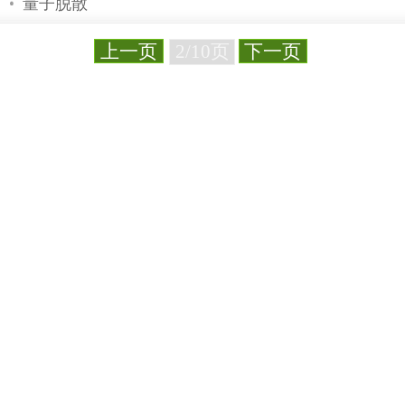
日本福岛县市民自发成立检测机构
中国全面提升核安全水平
灾难与科学相伴
世卫组织发布福岛核泄漏事故风险报