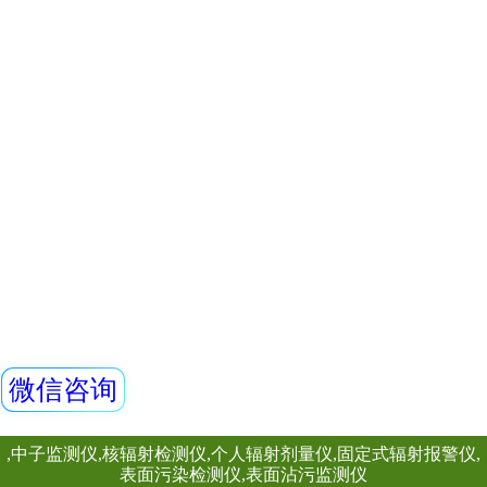
REN320立柱式X
主要用于放射性监
包通过的监测系统
烁体探测器作为探
查看详情
小，便于携带，灵
REN600A型α、
特点，适用与核应
检测场合。该辐射
柱和一个REN400
REN600A型α、β
组成。辐射立柱与
可检测α、β、γ射
线,它采用高速嵌入
处理单元，点阵式大
查看详情
示，读数清晰、操作
超大容量数据存储
大面积MICA盖革
测效率，可进行α、
测和X、γ辐射剂