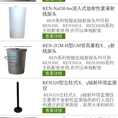
REN-NaI30型
射线探头
REN系列智能化辐
REN300、REN300
主机配套使用,也可
RenRiArea辐射
查看详情
具有RS485/RS2
REN500E型X、
头均可单独外接报
情况下就地给出声光
持式）
线类型：X、γ射线2
REN500E型X、
内置高灵敏度盖格
测量χ、γ和硬β辐
量率仪。作为辐射
查看详情
作场所的剂量当量
REN-NaI30-I
动连续测量和记录16