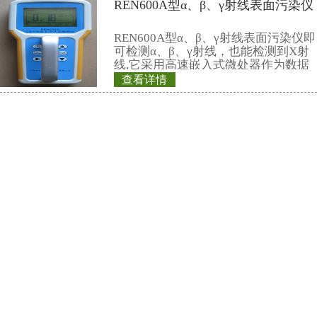
数据，更换电池时
线探头
测数据能永久
REN系列智能化辐
REN300、REN300
主机配套使用,也可
RenRiArea辐射
查看详情
具有RS485/RS2
REN-2GM-H型G
头均可单独外接报
情况下就地给出声
线探头
REN系列智能化
REN300、REN300
主机配套使用,也可
RenRiArea辐射
查看详情
具有RS485/RS2
REN320型立柱式
头均可单独外接报
情况下就地给出
仪