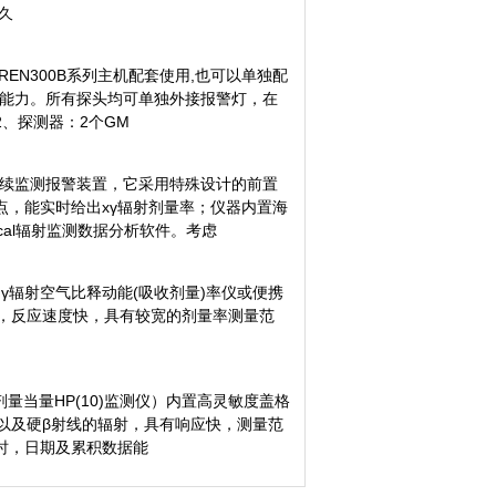
久
、REN300B系列主机配套使用,也可以单独配
2的通讯能力。所有探头均可单独外接报警灯，在
2、探测器：2个GM
射连续监测报警装置，它采用特殊设计的前置
，能实时给出xγ辐射剂量率；仪器内置海
cal辐射监测数据分析软件。考虑
、γ辐射空气比释动能(吸收剂量)率仪或便携
器，反应速度快，具有较宽的剂量率测量范
剂量当量HP(10)监测仪）内置高灵敏度盖格
以及硬β射线的辐射，具有响应快，测量范
时，日期及累积数据能