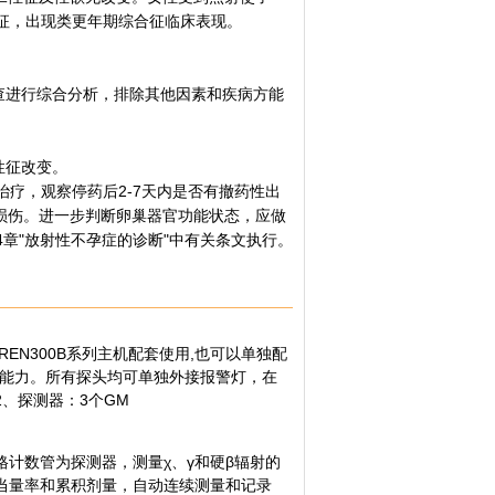
征，出现类更年期综合征临床表现。
查进行综合分析，排除其他因素和疾病方能
性征改变。
疗，观察停药后2-7天内是否有撤药性出
损伤。进一步判断卵巢器官功能状态，应做
章"放射性不孕症的诊断"中有关条文执行。
、REN300B系列主机配套使用,也可以单独配
2的通讯能力。所有探头均可单独外接报警灯，在
2、探测器：3个GM
格计数管为探测器，测量χ、γ和硬β辐射的
当量率和累积剂量，自动连续测量和记录