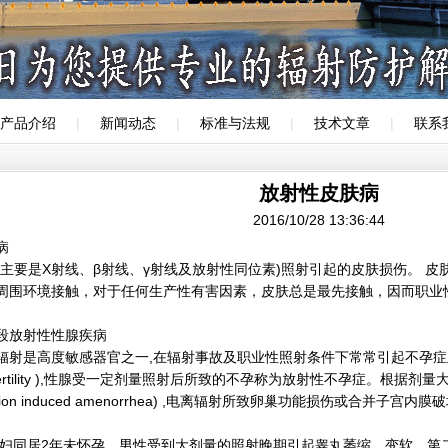
产品介绍
|
新闻动态
|
标准与法规
|
技术文章
|
联系
放射性皮肤病
2016/10/28 13:36:44
病
(主要是X射线、β射线、γ射线及放射性同位素)照射引起的皮肤损伤。 
周围环境接触，对于任何生产性有害因素，皮肤总是最先接触，因而职业
段放射性性腺疾病
射是高度敏感器官之一,在辐射事故及职业性照射条件下常常引起不孕症及月经失
d infertility ),性腺受一定剂量照射后所致的不孕称为放射性不孕症。
iation induced amenorrhea) ,电离辐射所致卵巢功能损伤或合
夫妇同居2年未怀孕。男性受到大剂量的照射晚期引起睾丸萎缩、变软，第