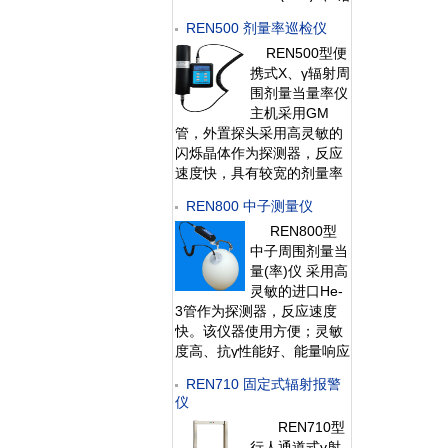
当量： 铅玻璃0.5mmPb，
REN500 剂量率巡检仪
下部分铅当量为
REN500型便
0.5mmpb4、外饰材料：碳
携式X、γ辐射周
素钢板喷
围剂量当量率仪
主机采用GM
管，外置探头采用高灵敏的
闪烁晶体作为探测器，反应
速度快，具有较宽的剂量率
测量范围。 该仪器除能测高
REN800 中子测量仪
能、低能γ射线外，还能对低
REN800型
能X射线进行准确的测量，
中子周围剂量当
具有良好的能量响应特性。
量(率)仪 采用高
此外通过配套的RenR
灵敏的进口He-
3管作为探测器，反应速度
快。该仪器使用方便；灵敏
度高、抗γ性能好、能量响应
特性好，即可用作便携式仪
REN710 固定式辐射报警
器又可用作固定式中子剂量
仪
监测仪。此外通过配套的
REN710型
RenRiRate辐射剂量管理软
行人通道式γ射