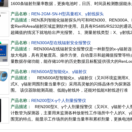
1600条辐射剂量率数据，更换电池时，日历、时间及检测数据能永
产品名称：
REN-2GM-SN-H型高量程X、γ射线探头
产品描述：
REN系列智能化辐射探头均可和REN300、REN300A
套RenRiArea辐射区域监测软件使用。且具有RS485/RS23
超阈值的情况下就地给出声光报警。 1、测量射线类型：X、γ射线
产品名称：
REN300A型在线辐射安全报警仪
产品描述：
REN300A在线辐射安全报警仪是一种新型的x-γ辐
放大电路，具有灵敏度高、操作方便、自动显示和超阈值报警等特点
量数据存储功能，能存储10年的历史数据且标配提供强大的RenLo
产品名称：
REN500A型智能化х、γ辐射仪
产品描述：
REN500A型智能化х、γ辐射仪（又叫环境监测用X
式X、γ辐射周围剂量当量率仪）采用高灵敏的闪烁晶体作为探测
围。 该仪器除能测高能、低能γ射线外，还能对低能X射线进行准
产品名称：
REN200型X-γ个人剂量报警仪
产品描述：
REN200型X、γ个人剂量报警仪（又叫X、γ辐射个人
计数管为探测器，主要用来监测各种放射性工作场所中个人的X、γ
围宽的特点。能显示工作场所的剂量当量率和累积剂量，更换电池