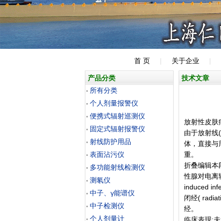
首 页
|
关于企业
|
产品分类
技术文章
所有分类
个人剂量报警仪
便携式辐射巡测仪
放射性皮肤
固定式辐射报警仪
由于放射线
射线防护用品
体，直接与
表面沾污仪
重。
折叠编辑本
多功能射线检测仪
性腺对电离辐
测氡仪
induce
中子、γ能谱仪
闭经( rad
中子检测仪
经。
个人剂量计
临床表现: