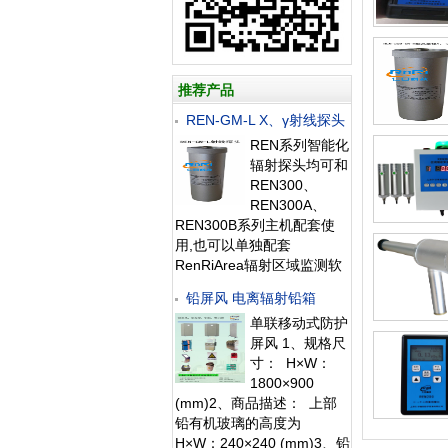
推荐产品
REN-GM-L X、γ射线探头
REN系列智能化
辐射探头均可和
REN300、
REN300A、
REN300B系列主机配套使
用,也可以单独配套
RenRiArea辐射区域监测软
件使用。且具有
铅屏风 电离辐射铅箱
RS485/RS232的通讯能力。
单联移动式防护
所有探头均可单独外接报警
屏风 1、规格尺
灯，在超阈值的情况下就地
寸： H×W：
给出声光报警。 1、测量射
1800×900
线类型：X、γ射线2、探测
(mm)2、商品描述： 上部
器：GM管探
铅有机玻璃的高度为
H×W：240×240 (mm)3、铅