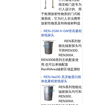
件可将存储的
线安检门是专为
行人设计的、用
于检测放射性物质的门式检
测系统，它为行人非法携带
放射性物质及特殊核材料提
供快速检测手段，能够为海
REN-2GM-H GM管高量程
关、机场、码头、火车站、
射线探头
医院、边境检查、重要会议
REN系列智
场所安全检查提供帮助。是
能化辐射探头均
核
可和REN300、
REN300A、
REN300B系列主机配套使
用,也可以单独配套
RenRiArea辐射区域监测软
件使用。且具有
REN-NaI30 高灵敏度闪烁
RS485/RS232的通讯能力。
体低量程射线探头
所有探头均可单独外接报警
REN系列智能化
灯，在超阈值的情况下就地
辐射探头均可和
给出
REN300、
REN300A、