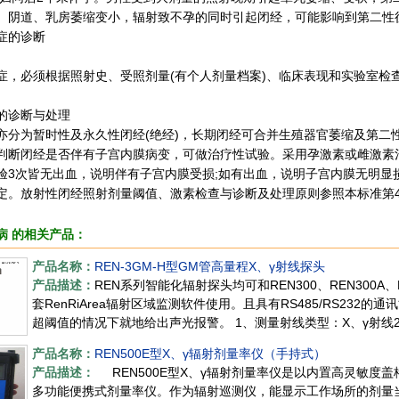
、阴道、乳房萎缩变小，辐射致不孕的同时引起闭经，可能影响到第二性
症的诊断
症，必须根据照射史、受照剂量(有个人剂量档案)、临床表现和实验室检
的诊断与处理
亦分为暂时性及永久性闭经(绝经)，长期闭经可合并生殖器官萎缩及第二
判断闭经是否伴有子宫内膜病变，可做治疗性试验。采用孕激素或雌激素治
验3次皆无出血，说明伴有子宫内膜受损;如有出血，说明子宫内膜无明显
定。放射性闭经照射剂量阈值、激素检查与诊断及处理原则参照本标准第4
病 的相关产品：
产品名称：
REN-3GM-H型GM管高量程X、γ射线探头
产品描述：
REN系列智能化辐射探头均可和REN300、REN300A
套RenRiArea辐射区域监测软件使用。且具有RS485/RS23
超阈值的情况下就地给出声光报警。 1、测量射线类型：X、γ射线
产品名称：
REN500E型X、γ辐射剂量率仪（手持式）
产品描述：
REN500E型X、γ辐射剂量率仪是以内置高灵敏度盖
多功能便携式剂量率仪。作为辐射巡测仪，能显示工作场所的剂量