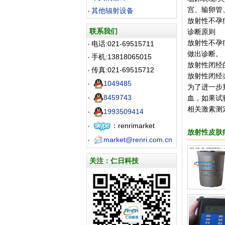
宫、输卵管
其他辐射设备
放射性不孕
联系我们
诊断原则
放射性不孕
电话:021-69515711
做出诊断。
手机:13818065015
放射性闭经
传真:021-69515712
放射性闭经
1049485
为了进一步
8459743
血，如果试
相关激素测
1993509414
：renrimarket
放射性皮肤
market@renri.com.cn
关注：仁日科技