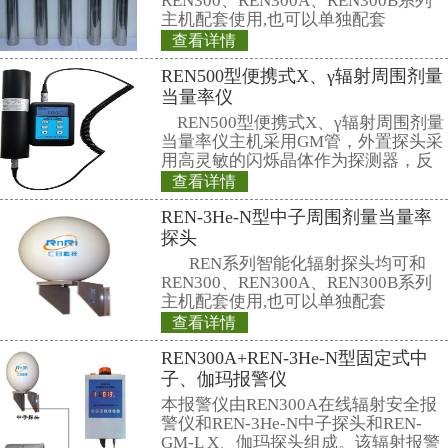
相关产品
REN500H辐射防
当量(率)仪
REN500H辐射防
量(率)仪是监测各
场所的辐射剂量率
足《环境地表γ辐射
查看详情
中高剂量部分的要
REN800型中子周
高能γ射线外，还能
准确的测量，具有
性。此外通过配套的Re
REN800型中子周
量管理软件可将存
采用高灵敏的进口He
器，反应速度快。
灵敏度高、抗γ性能
查看详情