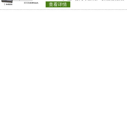
好，即可用作便携
REN系列智能化辐
定式中子剂量监测
的RenRiRate辐
储的
REN系列智能化辐
REN300、REN300
主机配套使用,也可
RenRiArea辐射
查看详情
具有RS485/RS2
REN500型便携式
头均可单独外接报
情况下就地给出声光
当量率仪
REN-GM-L型 GM管
REN500型便携式
当量率仪主机采用G
用高灵敏的闪烁晶
应速度快，具有较
查看详情
围。 该仪器除能测
REN-3He-N型
外，还能对低能X射