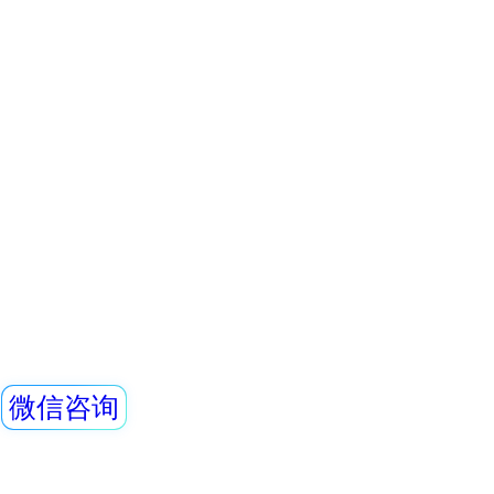
量，具有良好的能
探头
通过配套的RenR
REN系列智能化
REN300、REN300
主机配套使用,也可
RenRiArea辐射
查看详情
具有RS485/RS2
REN300A+REN-
头均可单独外接报
情
子、伽玛报警仪
本报警仪由REN30
警仪和REN-3He-N
GM-L X、伽玛探
装置是采用特殊设
查看详情
路，具有灵敏度高
显示、数据存储和
点，能实时给出x射
射线的辐射剂量率