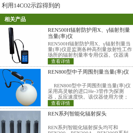
氧-18分别标记H2O和CO2，使它
H218O和C18O2，然后进行两组
一组向绿色植物提供H218O和CO
绿色植物提供H2O和C1802。在
对两组光合作用释放的氧进行了分
第一组释放的氧全部是18O2，第
部是O2，从而证明了光合作用释
水。
此外，植物吸收二氧化碳的时间、
别、呼吸对光合作用的影响等细致
利用14CO2示踪得到的