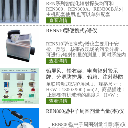
裕量在较高倾斜角度、在氧化层和
近的区域很低。这些研究成果表明I
AP600是可行的。
摘自 【美国《核技术》2
相关产品
REN700型通道
统
简介： REN700
检测系统是用于对
集装箱等车辆内运