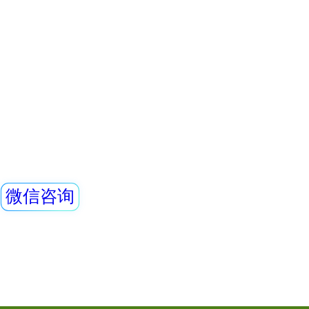
REN800型中子周
采用高灵敏的进口He
器，反应速度快。
灵敏度高、抗γ性能
查看详情
好，即可用作便携
REN600型α、β
定式中子剂量监测
的RenRiRate辐
储的
REN600Bα、β
烁探测法，用来检
和实验室的工作台
手、衣服、鞋等表面受
查看详情
污染的程度，也可对
素泄漏水平进行检
的探测效率；此外
RenRiRate辐射