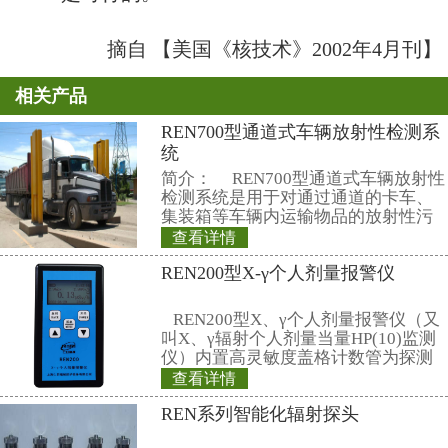
循环更理想，因为它不要求有额外
施，也不需要操纵员采取行动。
为了使拟议中的策略能够成功，
压力容器的外部冷却有效地排出熔
衰变热。决定是否成功的主要因素
壁上临界热通量（CHF）的局部热
压力容器外整个系统沿流量通道的
CHF在底部最低，并随倾斜角度增
要评估局部CHF和熔融燃料池的热
裕量。通过评估熔融燃料池的自然
论，AP600的底部有足够的热裕量