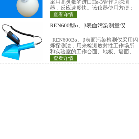
染及辐射泄露水平
查看详情
统。该系统具有灵
REN200型X-γ个
广、响应时间短等
辐射报警、自动数
通过车辆照片等功
REN200型X、γ
叫X、γ辐射个人剂量当
仪）内置高灵敏度
器，主要用来监测
查看详情
所中个人的X、γ以
REN系列智能化辐
具有响应快，测量
显示工作场所的剂
量，更换电池时，
REN系列智能化辐
REN300、REN300
主机配套使用,也可
RenRiArea辐射
查看详情
具有RS485/RS2