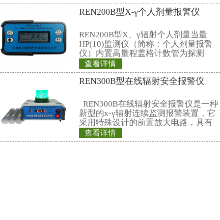
当量(率)仪
REN500H辐射防
量(率)仪是监测各
场所的辐射剂量率
足《环境地表γ辐射
查看详情
中高剂量部分的要
REN500L型环境
高能γ射线外，还能
准确的测量，具有
气比释动能率仪
性。此外通过配套的Re
REN500L环境监测
量管理软件可将存
释动能率仪采用超
闪烁晶体作为探测器
机内置探测器使得
查看详情
范围。仪器满足《环
REN300A+REN-
率测定规范》中低
该仪器除能测高能、
子、伽玛报警仪