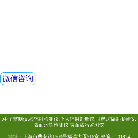
仪）内置高量程盖
器，主要用来监测
查看详情
所的X、γ以及硬β
REN300B型在线
宽的测量范围。能
量当量率和累积剂
日期及累积数据能
REN300B在线辐
RenRiPersonal个人
新型的x-γ辐射连
采用特殊设计的前
灵敏度高、操作方
查看详情
阈值报警等特点，能
剂量率；仪器内置
能，能存储10年的
供强大的RenLoca
软件。考虑