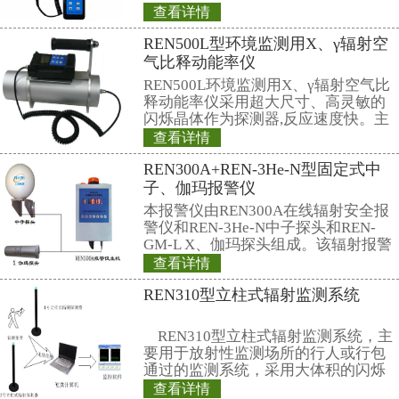
工。新一届班子的初步分工是黄钢
学会的整体工作，协调各方关系，
交流与政府计划的沟通等，章英剑
刘兴党秘书重点分管学会的学术活
量控制，顾兆祥副主任委员和袁志
责学会的外事、网站建设、继续教
及、内外协调等方面的工作。
摘自：中国核医学网（
http://www.
相关产品
REN500H辐射防