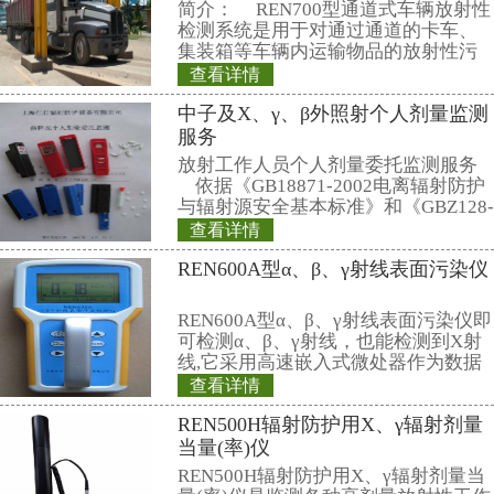
行突击核查的《不扩散核武器条约
上的签字。
另据伊朗伊斯兰共和国通讯社报
艾哈迈迪－内贾德７日也表示，如
际条约使国家权利遭受损害，那么
虑条约的有效性。
相关产品
REN300型在线x
REN300在线x-
种新型的x-γ辐射
它采用特殊设计的