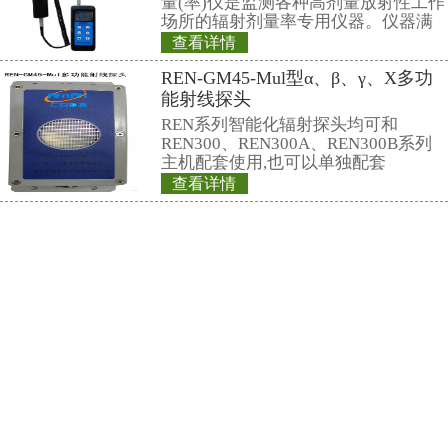
有灵敏度高、操作
查看详情
数据存储和超阈值
REN700型通道
时给出xγ辐射剂量
作、应急快速响应
统
在辐射现场，实现
简介： REN700
警，通过RS48
检测系统是用于对
集装箱等车辆内运
染及辐射泄露水平
查看详情
统。该系统具有灵
中子及X、γ、β外
广、响应时间短等
辐射报警、自动数
服务
通过车辆照片等功
放射工作人员个人
依据《GB18871-
与辐射源安全基本标准
2002职业性外照射
查看详情