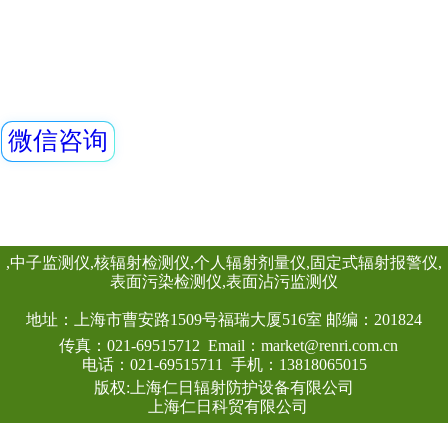
准确的测量，具有
能射线探头
性。此外通过配套的Re
REN系列智能化辐
量管理软件可将存
REN300、REN300
主机配套使用,也可
RenRiArea辐射
查看详情
具有RS485/RS2
头均可单独外接报
情况下就地给出声光
线类型：α、β、γ、