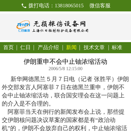
拨打电话：13818065015
首页
仁日
产品介绍
新闻
技
伊朗重申不会中止铀浓
2006/5/8 12:15:00
新华网德黑兰５月７日电（记者
外交部发言人阿塞菲７日在德黑兰