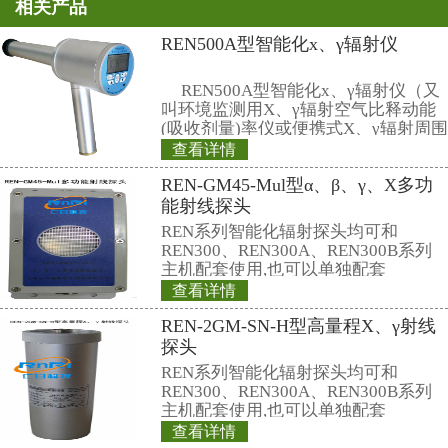
75％的人视力下降、眼睛疲劳、眼
泪，易患疲劳、厌食、记忆力减退
疾病。尤其是儿童对电脑的迷恋，
急躁，性格孤僻自私，影响了儿童
还有，在去年非典时期，大家的
了，有的人使用紫外线来消毒。但
使用不当会伤害人的眼睛。有关专
紫外线照射会对皮肤造成灼伤，长
可能引起皮肤癌的发生。
当前我们的生活中离不开电子产
其害，我们应该掌握科学的方法，