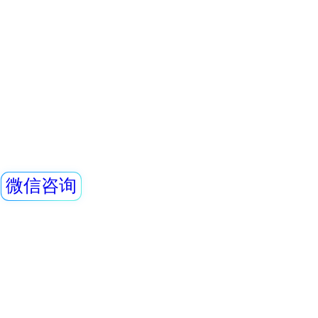
所中个人的X、γ以
REN-NaI30型
具有响应快，测量
显示工作场所的剂
射线探头
量，更换电池时，
REN系列智能化辐
永久保存。可选配Ren
REN300、REN300
主机配套使用,也可
RenRiArea辐射
查看详情
具有RS485/RS2
REN系列智能化辐
头均可单独外接报
情况下就地给出声光
线类型：X、γ射线2
REN系列智能化辐
REN300、REN300
主机配套使用,也可
RenRiArea辐射
查看详情
具有RS485/RS2
头均可单独外接报