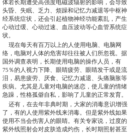
务人员患乳癌的几率比一般同龄女
英国、美国、加拿大的医学报告亦
的工作人员患皮肤癌和脑癌的比例
空调器、电冰箱、电视机、电脑等
的或相同的病症。范围之广，影响
视。
有关专家认为微波辐射可促使细
突变，使有丝分裂发生异常，于是
癌细胞，导致癌症的发生。经常使
的高频电磁辐射，它的频率在400～
间，所发出的电磁辐射强度每平方米