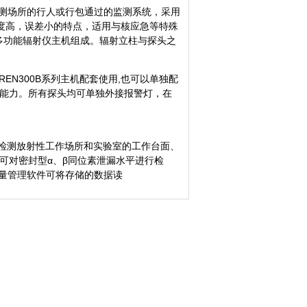
监测场所的行人或行包通过的监测系统，采用
度高，误差小的特点，适用与核应急等特殊
型多功能辐射仪主机组成。辐射立柱与探头之
、REN300B系列主机配套使用,也可以单独配
2的通讯能力。所有探头均可单独外接报警灯，在
来检测放射性工作场所和实验室的工作台面、
也可对密封型α、β同位素泄漏水平进行检
射剂量管理软件可将存储的数据读