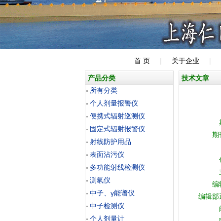
首 页
|
关于企业
|
产品分类
技术文章
所有分类
个人剂量报警仪
便携式辐射巡测仪
固定式辐射报警仪
期
射线防护用品
表面沾污仪
多功能射线检测仪
测氡仪
编
中子、γ能谱仪
编辑部
中子检测仪
个人剂量计