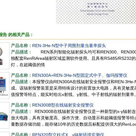
报告 的相关产品：
产品名称：
REN-3He-N型中子周围剂量当量率探头
产品描述：
REN系列智能化辐射探头均可和REN300、REN300
独配套RenRiArea辐射区域监测软件使用。且具有RS485/RS
灯，在超阈值的情
产品名称：
REN300A+REN-3He-N型固定式中子、伽玛报警仪
产品描述：
本报警仪由REN300A在线辐射安全报警仪和REN-3He-
成。该辐射报警装置是采用特殊设计的前置放大电路，具有灵敏度
值报警等特点，能实时给出x射线、γ射线、中子射线的辐射剂量率
主
产品名称：
REN300B型在线辐射安全报警仪
产品描述：
REN300B在线辐射安全报警仪是一种新型的x-γ辐
放大电路，具有灵敏度高、操作方便、自动显示和超阈值报警等特点
量数据存储功能，能存储10年的历史数据且标配提供强大的RenLo
产品名称：
REN320型立柱式X、γ辐射环境监测仪