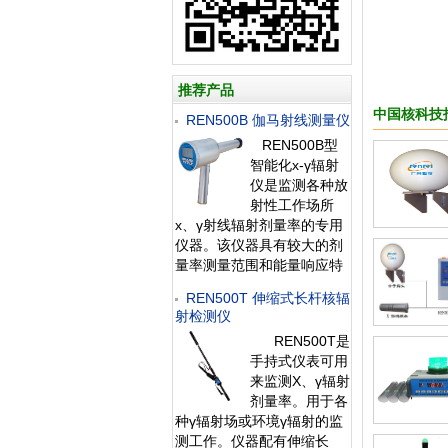
推荐产品
中国核科技
REN500B 伽马射线测量仪
REN500B型
智能化х-γ辐射
仪是监测各种放
射性工作场所
х、γ射线辐射剂量率的专用
仪器。该仪器具有较大的剂
量率测量范围和能量响应特
性。此外通过配套的
REN500T 伸缩式长杆核辐
RenRiRate剂量率管理软件
射检测仪
可将存储的数据读出后分
REN500T是
析。该仪器广泛用于卫生、
手持式仪表可用
环保、冶金、石油、化工、
来监测X、γ辐射
医院、加速器、工业探伤
剂量率。用于各
种γ辐射场或环境γ辐射的监
测工作。仪器配有伸缩长