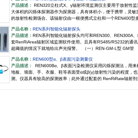
产品描述：
REN320立柱式X、γ辐射环境监测仪主要用于放射性
大体积的闪烁体探测器作为探测器，具有体积小，便于携带，灵敏
的放射性检测场合。该辐射仪由一根便携式立柱和一个REN400
产品名称：
REN系列智能化辐射探头
产品描述：
REN系列智能化辐射探头均可和REN300、REN300A
套RenRiArea辐射区域监测软件使用。且具有RS485/RS23
超阈值的情况下就地给出声光报警。 （一）REN-GM-L型 GM管
产品名称：
REN600型α、β表面污染测量仪
产品描述：
REN600Bα、β表面污染检测仪采用闪烁探测法，用
地板、墙面、手、衣服、鞋等表面受α或β(γ)放射性污染的程度，
测。仪器具有较高的探测效率；此外通过配套的 RenRiRate辐