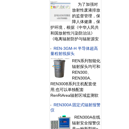
为了加强对
灯，在超阈值的情况下就地
放射性废液排放
给出声光报警。 1、测量射
的监督管理，保
线类型：X、γ射线2、探测
障人体健康，保
器：GM管探
护环境，根据《中华人民共
和国放射性污染防治法》
《电离辐射防护与辐射源安
全基本标准》《 医用放射性
REN-3GM-H 半导体超高
废物的卫生防护管理》等相
量程射线探头
关法规与标准的要求，考虑
REN系列智能化
人为操作失误及放射性废液
辐射探头均可和
错误排放后可能引发的严重
REN300、
环境危
REN300A、
REN300B系列主机配套使
用,也可以单独配套
RenRiArea辐射区域监测软
件使用。且具有
REN300A 固定式辐射报警
RS485/RS232的通讯能力。
仪
所有探头均可单独外接报警
REN300A在线
灯，在超阈值的情况下就地
辐射安全报警仪
给出声光报警。 1、测量射
是一种新型的x-