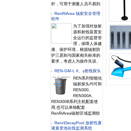
杆，可用于测量人员不易到
达或有较强放射性存在的场
RenRiArea 辐射安全管理
所，为使用人员提供有效保
软件
护。此外通过配套的
为了加强对放射
RenRiRate辐射剂量管理软
源和射线装置安
件可将存
全运行的监督管
理，保障人体健
康、保护环境，根据辐射防
护三原则与国家相关标准的
要求，考虑人为操作失误、
射线装置和放射源意外故障
REN-GM-L X、γ射线探头
等原因可能引发的放射性危
REN系列智能化
害，有必要建设一套在线xγ
辐射探头均可和
射线监测报警系统。 在线
REN300、
式xγ射线监测报警系统通过
REN300A、
计算机远程集中监测,完成对
REN300B系列主机配套使
放射性
用,也可以单独配套
RenRiArea辐射区域监测软
件使用。且具有
RenriDecayPool 放射性废
RS485/RS232的通讯能力。
液衰变池在线监测系统
所有探头均可单独外接报警