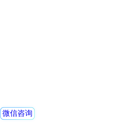
护性能佳：铅分布
0.35/0.5mmPb
查看详情
表面材料 3、结构
REN320 在线射线
料制作，加上专业
计，让您穿戴舒适；
艺：做工精
REN320立柱式X
主要用于放射性监
包通过的监测系统
烁体探测器作为探
查看详情
小，便于携带，灵
放射工作人员 个
特点，适用与核应
检测场合。该辐射
务
柱和一个REN400
放射工作人员个人
组成。辐射立柱与
依据《GB18871-
与辐射源安全基本标准
2002职业性外照射
查看详情