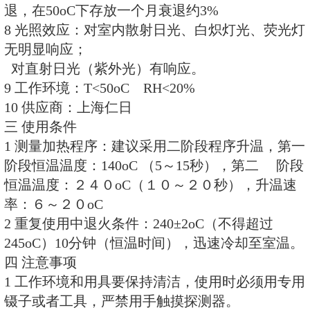
二 性能
1 线性范围：5*10-
7Gy~10Gy（0.05mrad~1000rad）
2 大小尺寸：Φ 4.5 × 0.8mm
3 相对灵敏度（TL/ms）:为TLD—10
4 探测阈：约10-7Gy（约10μrad）
5 能量响应（对30KeV~3MeV的光
6 均匀性（1δ）：<5%
7 贮存信息的稳定性：室温下存放
退，在50oC下存放一个月衰退约3
8 光照效应：对室内散射日光、白