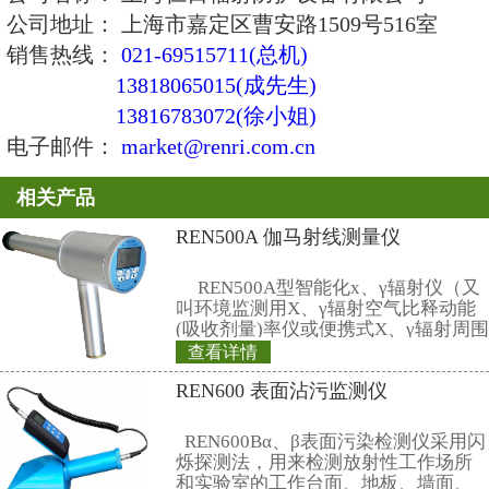
四 注意事项
1 工作环境和用具要保持清洁，使
镊子或者工具，严禁用手触摸探测
2 避免紫外线和太阳光直接照射。
3 测量时探测器和加热盘应接触良
复，经常清除加热盘中灰尘，以保
度。
4 探测器每次使用前必须退火，消
底，退火条件和程序要严格控制，
要一致。
5 远离辐射源，避光保存，防止有