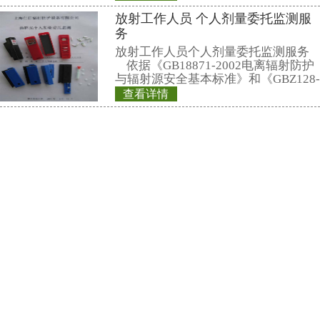
13816783072(徐小姐)
电子邮件：
market@renri.com.cn
相关产品
REN500A 伽马射
REN500A型智能
叫环境监测用X、γ
(吸收剂量)率仪或便
剂量当量率仪）采
查看详情
体作为探测器，反
REN600 表面沾污
宽的剂量率测量范围
高能、低能γ射线外
线进行准