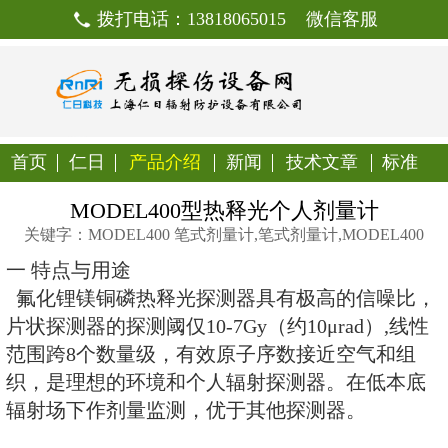
拨打电话：13818065015
首页
仁日
产品介绍
新闻
技
MODEL400型热释光个
关键字：MODEL400 笔式剂量计,笔式剂量
一 特点与用途
氟化锂镁铜磷热释光探测器具有极