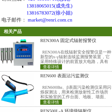
四、REN-Li-GN型中子、X、γ
率探头技术指标
1、测量类型：中子射线； X、γ射
2、探测器： 半导体复合锂玻璃探