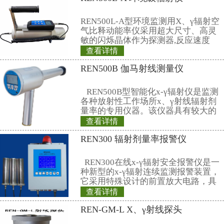
3、中子测量范围：
剂量率：0.1μSv/h ~100mSv/h
累积剂量：0.01μSv ～10Sv
4、X、γ测量范围：
剂量率：0.1μSv/h～20mSv/h
累积剂量：0.01μSv～10Sv
5、能量范围：中子：0.025eV～1
X、γ：38keV～3 MeV
6、探测器分布：探测器位于中子
7、中子慢化材料：聚乙烯球
8、相对固有误差：≤±15%