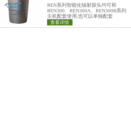
9、角响应：<±20%
10、灵敏度：中子：大约 1.1 CPS/μ
γ：80 CPM /μSv/h
11、伽玛抑制率：≥100:1 (10m Sv/h,
12、尺 寸：约 200×200×258mm
13、重 量： 约4 Kg
14、使用环境：-15℃～+50℃，相
温度下)≤90％