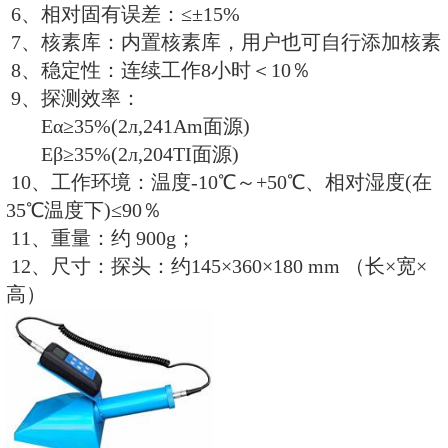
5、能量范围：25keV ～ 3MeV
6、相对误差：≤±15%
7、测量时间：1～120秒可编程设
8、报 警 阈： 0.25、2.5、10、20
行设置
9、显示单位: 剂 量 率：nSv/h、μSv
μGy/h；
累计剂量：nSv；计数率：C
10、使用环境：温度-10℃～+40
35℃温度下)≤90％
11、电源及功耗：整机耗电≤100