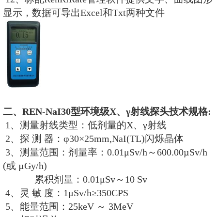
一、REN411型主机技术参数：
1、可与多种REN系列的外置探头
X、γ、α、β、中子射线
2、剂量率显示范围：0.001μSv/h ～1
3、累积剂量显示范围：0.01μSv～1
4、显示单位：μSv/h、μGy/h、μS
CPS、CPM、Bq和Bq/cm2
5、选配项：主机可选配内置能量
测器测量X、γ射线
6、报警阈值：提供默认内置阈值
行设置