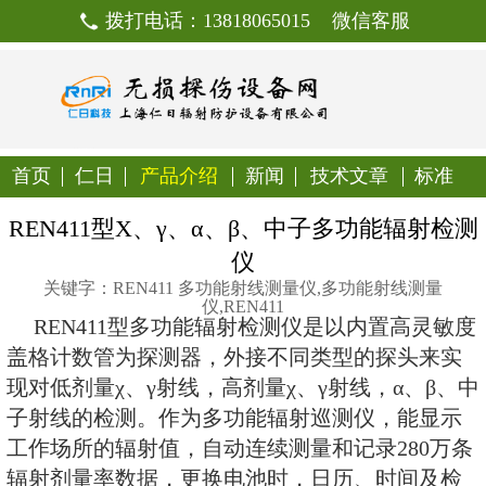
拨打电话：13818065015
首页
仁日
产品介绍
新闻
技
REN411型X、γ、α、β、中
仪
关键字：REN411 多功能射线测量仪,
仪,REN411
REN411型多功能辐射检测仪是