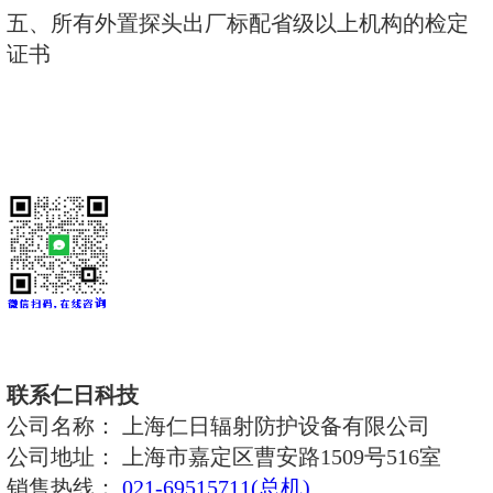
6、相对固有误差：≤±15%
7、核素库：内置核素库，用户也
8、稳定性：连续工作8小时＜10％
9、探测效率：
Eα≥35%(2л,241Am面源)
Eβ≥35%(2л,204TI面源)
10、工作环境：温度-10℃～+50
35℃温度下)≤90％
11、重量：约 900g；
12、尺寸：探头：约145×360×180
高）