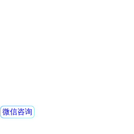
手、衣服、鞋等表面受
查看详情
污染的程度，也可对
REN500L-A 环
素泄漏水平进行检
的探测效率；此外
RenRiRate辐射
REN500L-A型环
的数据读
气比释动能率仪采
敏的闪烁晶体作为探
快。主机内置探测
查看详情
的测量范围。仪器满
REN500B 伽马射
射剂量率测定规范
要求。该仪器除能测
外，还能对低能X射
REN500B型智能化
量，具有良好的能
各种放射性工作场所
量率的专用仪器。
剂量率测量范围和
查看详情
外通过配套的RenRi